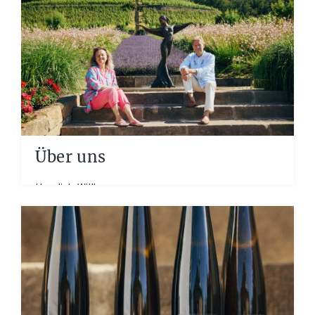
Über uns
Herzlich Willkommen
auf WEINGUT KLAUS ZIMMERLING, wo
sich KUNST und WEIN einzigartig verbinden. Zwei
Berufe, zwei Leidenschaften, welche die Seele
berühren. Seit 1992...