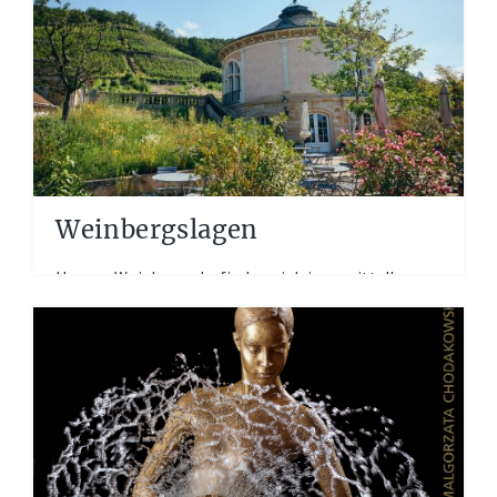
AKTUELLES
KUNST IM WEINGUT
Weinbergslagen
Unsere Weinberge befinden sich in unmittelbarer
Nähe zu unserem Weinkeller, Presshaus und
Vinothek am Pillnitzer Königlichen...