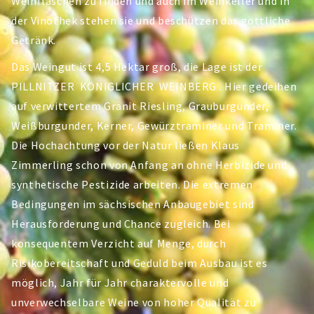
Weinflaschen zu finden und auch im Weinkeller und in
der Vinothek stehen sie und beschützen das göttliche
Getränk.
Das Weingut ist 4,5 Hektar groß, die Lage ist der
PILLNITZER KÖNIGLICHER WEINBERG . Hier gedeihen
auf verwittertem Granit Riesling, Grauburgunder,
Weißburgunder, Kerner, Gewürztraminer und Traminer.
Die Hochachtung vor der Natur ließen Klaus
Zimmerling schon von Anfang an ohne Herbizide und
synthetische Pestizide arbeiten. Die extremen
Bedingungen im sächsischen Anbaugebiet sind
Herausforderung und Chance zugleich. Bei
konsequentem Verzicht auf Menge, durch
Risikobereitschaft und Geduld beim Ausbau ist es
möglich, Jahr für Jahr charaktervolle und
unverwechselbare Weine von hoher Qualität zu