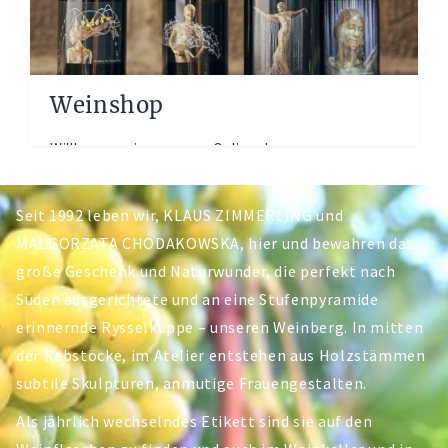
Weinshop
Willkommen in unserem Onlineshop, unserer
virtuellen Ladentheke auf der Sie alle aktuell im
Weingut verfügbaren Weine,...
Seit 1992 leben wir, KLAUS ZIMMERLING und
MAŁGORZATA CHODAKOWSKA, hier und bewahren das
große Geschenk und Naturwunder, die perfekt nach
Süden ausgerichtete und an eine Stufenpyramide
erinnernde Rysselkuppe – unseren Weinberg. In mitten
der Rebstöcke, im Atelier entstehen aus Holzstämmen
subtile Skulpturen, anmutige Frauengestalten.
Als jährlich wechselndes Etikett sind sie auf den