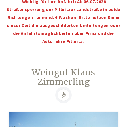
Wichtig für Ihre Anfahrt: Ab 06.07.2026
Konto-Details
Straßensperrung der Pillnitzer Landstraße in beide
Richtungen für mind. 6 Wochen! Bitte nutzen Sie in
Bestellungen
dieser Zeit die ausgeschilderten Umleitungen oder
Versand & Lieferung
die Anfahrtsmöglichkeiten über Pirna und die
Zahlungsmöglichkeiten
Autofähre Pillnitz.
Rückgabe & Umtausch
Widerrufsrecht
Weingut Klaus
AGB
Zimmerling
Datenschutzerklärung
VERANSTALTUNGEN/KONZERTE
Offene Weinbergs- und Kräuterwanderungen
individuell geplante Weinbergsführungen
Konzerte