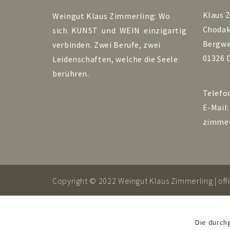
Klaus 
Weingut Klaus Zimmerling: Wo
Choda
sich KUNST und WEIN einzigartig
Bergwe
verbinden. Zwei Berufe, zwei
01326 
Leidenschaften, welche die Seele
berühren.
Telefo
E-Mail
zimmer
Copyright © 2022 Weingut Klaus Zimmerling |
of
Die durch