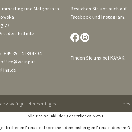
Zimmerling und Malgorzata
Besuchen Sie uns auch auf
kowska
Facebook
und
Instagram
.
g 27
Dresden-Pillnitz
n: +49 351 41394394
Finden Sie uns bei
KAYAK
.
:
office@weingut-
ling.de
fice@weingut-zimmerling.de
des
Alle Preise inkl. der gesetzlichen MwSt.
gestrichenen Preise entsprechen dem bisherigen Preis in diesem On