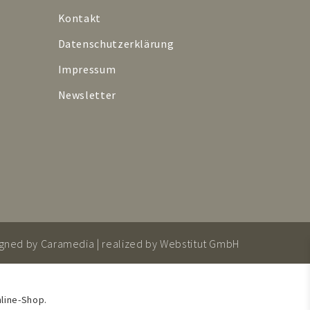
Kontakt
Datenschutzerklärung
Impressum
Newsletter
igned by
Caramedia
| realized by
Webstitut GmbH
line-Shop.