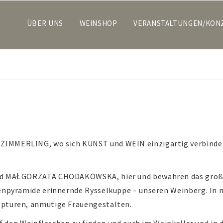
ÜBER UNS
WEINSHOP
VERANSTALTUNGEN/KON
IMMERLING, wo sich KUNST und WEIN einzigartig verbinden.
nd MAŁGORZATA CHODAKOWSKA, hier und bewahren das große
enpyramide erinnernde Rysselkuppe – unseren Weinberg. In 
lpturen, anmutige Frauengestalten.