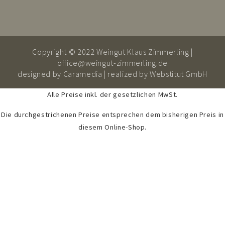
Copyright © 2022 Weingut Klaus Zimmerling |
office@weingut-zimmerling.de
designed by
Caramedia
| realized by
Webstitut GmbH
Alle Preise inkl. der gesetzlichen MwSt.
Die durchgestrichenen Preise entsprechen dem bisherigen Preis in
diesem Online-Shop.