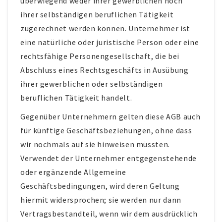
überwiegend weder ihrer gewerblichen noch
ihrer selbständigen beruflichen Tätigkeit
Konto-Details
zugerechnet werden können. Unternehmer ist
Bestellungen
eine natürliche oder juristische Person oder eine
Versand & Lieferung
rechtsfähige Personengesellschaft, die bei
Abschluss eines Rechtsgeschäfts in Ausübung
Zahlungsmöglichkeiten
ihrer gewerblichen oder selbständigen
Rückgabe & Umtausch
beruflichen Tätigkeit handelt.
Widerrufsrecht
Gegenüber Unternehmern gelten diese AGB auch
AGB
für künftige Geschäftsbeziehungen, ohne dass
wir nochmals auf sie hinweisen müssten.
Datenschutzerklärung
Verwendet der Unternehmer entgegenstehende
VERANSTALTUNGEN/KONZERTE
oder ergänzende Allgemeine
Offene Weinbergs- und Kräuterwanderungen
Geschäftsbedingungen, wird deren Geltung
hiermit widersprochen; sie werden nur dann
individuell geplante Weinbergsführungen
Vertragsbestandteil, wenn wir dem ausdrücklich
Konzerte