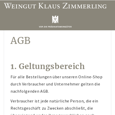
ÜBER UNS
AGB
Weinbergslagen
Unser Team
1. Geltungsbereich
Öffnungszeiten Vinothek
Wegbeschreibung
Für alle Bestellungen über unseren Online-Shop
Unterkünfte & Restaurants
durch Verbraucher und Unternehmer gelten die
nachfolgenden AGB.
WEINSHOP
Verbraucher ist jede natürliche Person, die ein
Mein Konto
Rechtsgeschäft zu Zwecken abschließt, die
Adresse