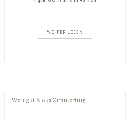
Liquid Soul feat. Kari Heimen
AKTUELLES
KUNST IM WEINGUT
WEITER LESEN
Weingut Klaus Zimmerling