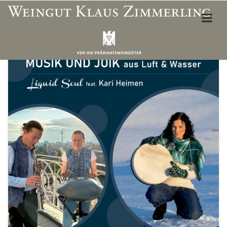
ÜBER UNS
Weinbergslagen
Unser Team
Öffnungszeiten Vinothek
Wegbeschreibung
Unterkünfte & Restaurants
WEINSHOP
Mein Konto
Adresse