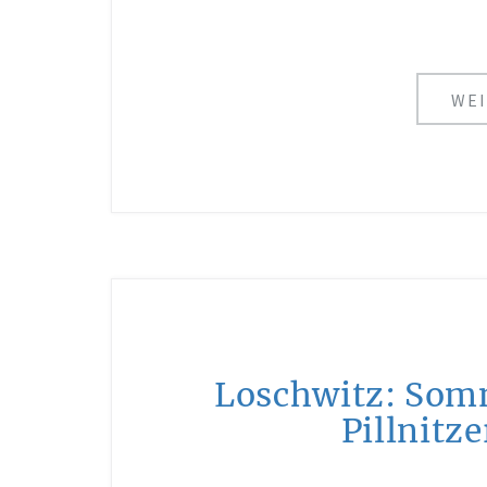
WEI
Loschwitz: Somm
Pillnitz