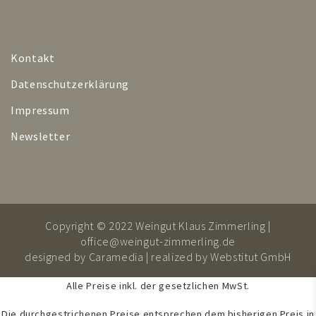
Kontakt
Datenschutzerklärung
Impressum
Newsletter
Copyright © 2022 Weingut Klaus Zimmerling |
office@weingut-zimmerling.de
designed by
Caramedia
| realized by
Webstitut GmbH
Alle Preise inkl. der gesetzlichen MwSt.
Die durchgestrichenen Preise entsprechen dem bisherigen Preis in