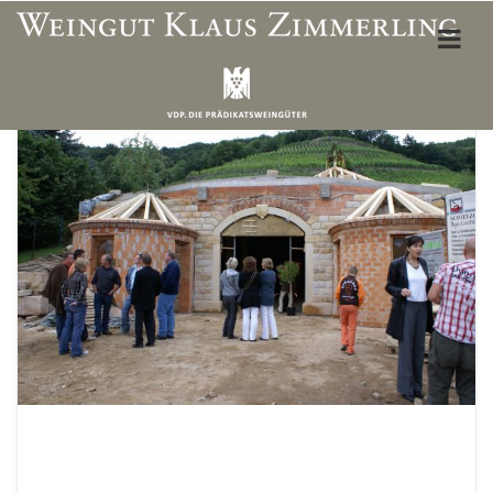
ÜBER UNS
Weinbergslagen
Unser Team
Öffnungszeiten Vinothek
Wegbeschreibung
Unterkünfte & Restaurants
WEINSHOP
Mein Konto
Adresse