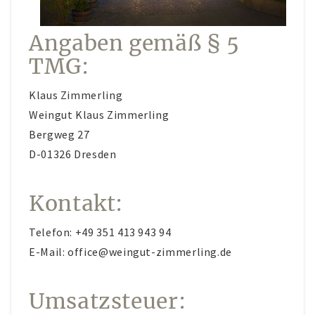
Konto-Details
Angaben gemäß § 5
Bestellungen
TMG:
Versand & Lieferung
Klaus Zimmerling
Zahlungsmöglichkeiten
Weingut Klaus Zimmerling
Rückgabe & Umtausch
Bergweg 27
D-01326 Dresden
Widerrufsrecht
AGB
Kontakt:
Datenschutzerklärung
Telefon: +49 351 413 943 94
VERANSTALTUNGEN/KONZERTE
E-Mail: office@weingut-zimmerling.de
Offene Weinbergs- und Kräuterwanderungen
individuell geplante Weinbergsführungen
Umsatzsteuer:
Konzerte