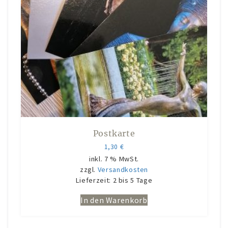
Konto-Details
Bestellungen
Versand & Lieferung
Zahlungsmöglichkeiten
Rückgabe & Umtausch
Widerrufsrecht
AGB
Postkarte
1,30
€
Datenschutzerklärung
inkl. 7 % MwSt.
VERANSTALTUNGEN/KONZERTE
zzgl.
Versandkosten
Lieferzeit:
2 bis 5 Tage
Offene Weinbergs- und Kräuterwanderungen
In den Warenkorb
individuell geplante Weinbergsführungen
Konzerte