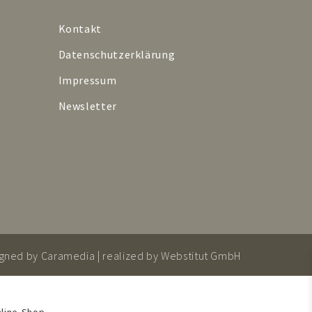
Kontakt
Datenschutzerklärung
Impressum
Newsletter
igned by
Caramedia
| realized by
Webstitut GmbH
line-Shop.