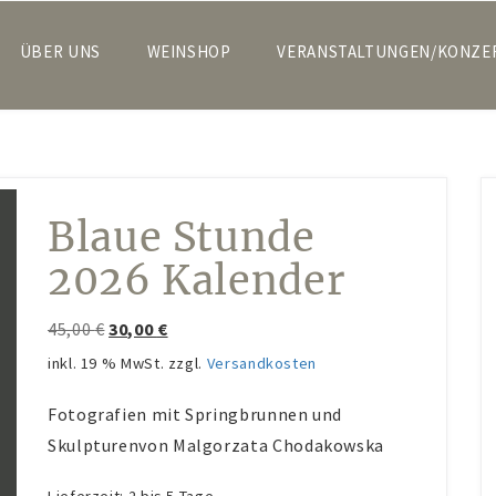
ÜBER UNS
WEINSHOP
VERANSTALTUNGEN/KONZE
Blaue Stunde
2026 Kalender
Ursprünglicher
Aktueller
45,00
€
30,00
€
Preis
Preis
inkl. 19 % MwSt.
zzgl.
Versandkosten
war:
ist:
Fotografien mit Springbrunnen und
45,00 €
30,00 €.
Skulpturenvon Malgorzata Chodakowska