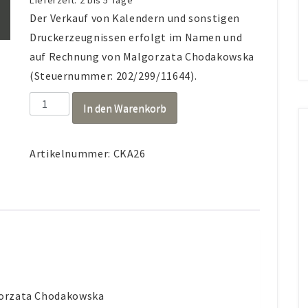
Lieferzeit:
2 bis 5 Tage
Der Verkauf von Kalendern und sonstigen
Druckerzeugnissen erfolgt im Namen und
auf Rechnung von Malgorzata Chodakowska
(Steuernummer: 202/299/11644).
Blaue
In den Warenkorb
Stunde
2026
Kalender
Artikelnummer:
CKA26
Menge
gorzata Chodakowska