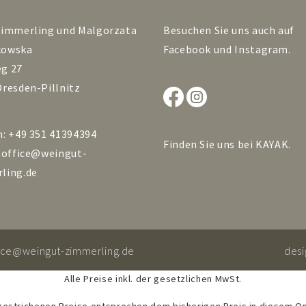
Zimmerling und Malgorzata
Besuchen Sie uns auch auf
kowska
Facebook
und
Instagram
.
g 27
Dresden-Pillnitz
n: +49 351 41394394
Finden Sie uns bei
KAYAK
.
:
office@weingut-
ling.de
fice@weingut-zimmerling.de
des
Alle Preise inkl. der gesetzlichen MwSt.
gestrichenen Preise entsprechen dem bisherigen Preis in diesem On