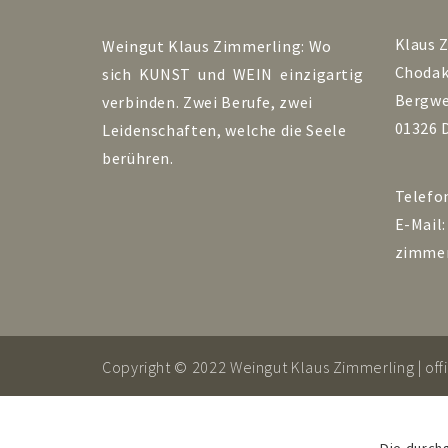
Klaus 
Weingut Klaus Zimmerling: Wo
Choda
sich KUNST und WEIN einzigartig
Bergwe
verbinden. Zwei Berufe, zwei
01326 
Leidenschaften, welche die Seele
berühren.
Telefo
E-Mail
zimmer
Copyright © 2022 Weingut Klaus Zimmerling |
of
Die durch