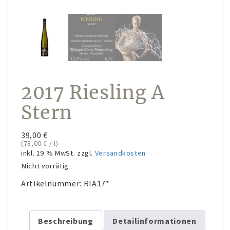
Konto-Details
Bestellungen
Versand & Lieferung
Zahlungsmöglichkeiten
2017 Riesling A
Rückgabe & Umtausch
Stern
Widerrufsrecht
AGB
39,00
€
(
78,00
€
/
l
)
Datenschutzerklärung
inkl. 19 % MwSt.
zzgl.
Versandkosten
Nicht vorrätig
VERANSTALTUNGEN/KONZERTE
Artikelnummer:
RIA17*
Offene Weinbergs- und Kräuterwanderungen
individuell geplante Weinbergsführungen
Beschreibung
Detailinformationen
Konzerte