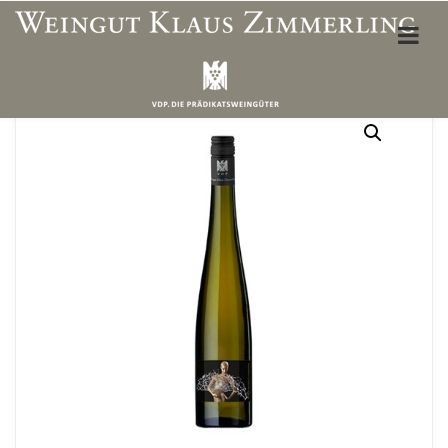
ÜBER UNS
Weinbergslagen
Unser Team
Öffnungszeiten Vinothek
Wegbeschreibung
Unterkünfte & Restaurants
WEINSHOP
Mein Konto
Adresse