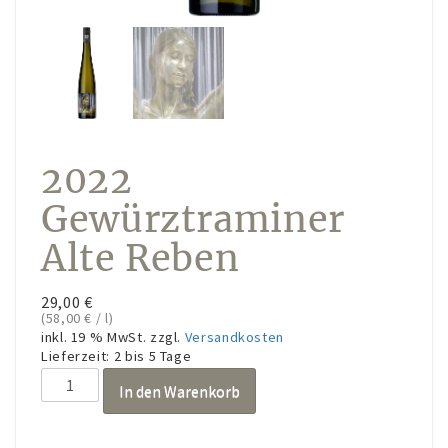
Konto-Details
Bestellungen
Versand & Lieferung
Zahlungsmöglichkeiten
2022
Rückgabe & Umtausch
Gewürztraminer
Widerrufsrecht
Alte Reben
AGB
Datenschutzerklärung
29,00
€
(
58,00
€
/
l
)
VERANSTALTUNGEN/KONZERTE
inkl. 19 % MwSt.
zzgl.
Versandkosten
Lieferzeit:
2 bis 5 Tage
Offene Weinbergs- und Kräuterwanderungen
2022
In den Warenkorb
Gewürztraminer
individuell geplante Weinbergsführungen
Alte
Reben
Konzerte