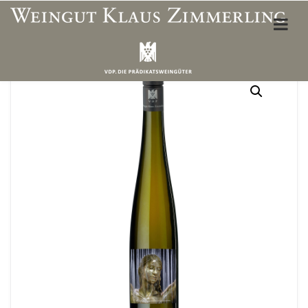
ÜBER UNS
Weinbergslagen
Unser Team
Öffnungszeiten Vinothek
Wegbeschreibung
Unterkünfte & Restaurants
WEINSHOP
Mein Konto
Adresse