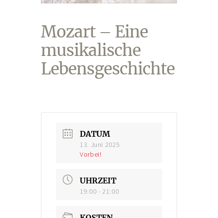
Konto-Details
Mozart – Eine
Bestellungen
musikalische
Versand & Lieferung
Lebensgeschichte
Zahlungsmöglichkeiten
Rückgabe & Umtausch
Widerrufsrecht
AGB
DATUM
Datenschutzerklärung
13. Juni 2025
Vorbei!
VERANSTALTUNGEN/KONZERTE
UHRZEIT
Offene Weinbergs- und Kräuterwanderungen
19:00 - 21:00
individuell geplante Weinbergsführungen
KOSTEN
Konzerte