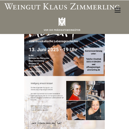
ÜBER UNS
Weinbergslagen
Unser Team
Öffnungszeiten Vinothek
Wegbeschreibung
Unterkünfte & Restaurants
WEINSHOP
Mein Konto
Adresse