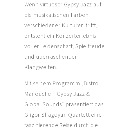
Wenn virtuoser Gypsy Jazz auf
Konto-Details
die musikalischen Farben
Bestellungen
verschiedener Kulturen trifft,
Versand & Lieferung
entsteht ein Konzerterlebnis
Zahlungsmöglichkeiten
voller Leidenschaft, Spielfreude
Rückgabe & Umtausch
und überraschender
Widerrufsrecht
Klangwelten.
AGB
Mit seinem Programm „Bistro
Datenschutzerklärung
Manouche – Gypsy Jazz &
VERANSTALTUNGEN/KONZERTE
Global Sounds“ präsentiert das
Offene Weinbergs- und Kräuterwanderungen
Grigor Shagoyan Quartett eine
individuell geplante Weinbergsführungen
faszinierende Reise durch die
Konzerte