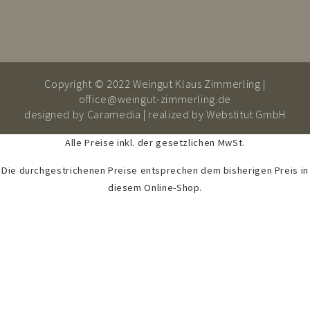
Copyright © 2022 Weingut Klaus Zimmerling |
office@weingut-zimmerling.de
designed by
Caramedia
| realized by
Webstitut GmbH
Alle Preise inkl. der gesetzlichen MwSt.
Die durchgestrichenen Preise entsprechen dem bisherigen Preis in
diesem Online-Shop.