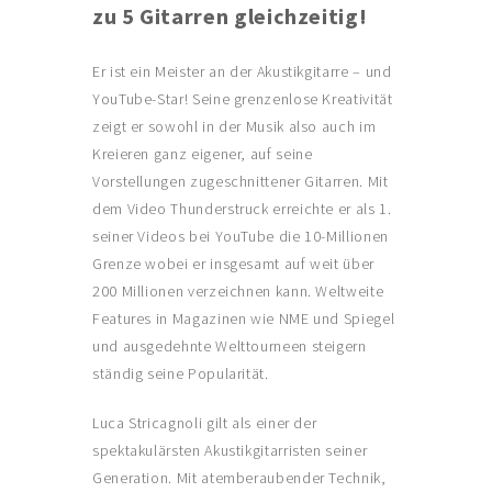
zu 5 Gitarren gleichzeitig!
AKTUELLES
Er ist ein Meister an der Akustikgitarre – und
KUNST IM WEINGUT
YouTube-Star! Seine grenzenlose Kreativität
zeigt er sowohl in der Musik also auch im
Kreieren ganz eigener, auf seine
Vorstellungen zugeschnittener Gitarren. Mit
dem Video Thunderstruck erreichte er als 1.
seiner Videos bei YouTube die 10-Millionen
Grenze wobei er insgesamt auf weit über
200 Millionen verzeichnen kann. Weltweite
Features in Magazinen wie NME und Spiegel
und ausgedehnte Welttourneen steigern
ständig seine Popularität.
Luca Stricagnoli gilt als einer der
spektakulärsten Akustikgitarristen seiner
Generation. Mit atemberaubender Technik,