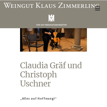
ÜBER UNS
Weinbergslagen
Unser Team
Öffnungszeiten Vinothek
Claudia Gräf und
Wegbeschreibung
Christoph
Unterkünfte & Restaurants
Uschner
WEINSHOP
Mein Konto
„Alles auf Hoffnung!“
Adresse