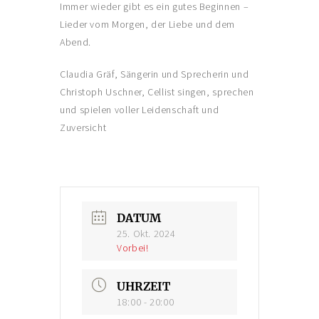
Immer wieder gibt es ein gutes Beginnen –
Konto-Details
Lieder vom Morgen, der Liebe und dem
Abend.
Bestellungen
Claudia Gräf, Sängerin und Sprecherin und
Versand & Lieferung
Christoph Uschner, Cellist singen, sprechen
Zahlungsmöglichkeiten
und spielen voller Leidenschaft und
Zuversicht
Rückgabe & Umtausch
Widerrufsrecht
AGB
Datenschutzerklärung
DATUM
25. Okt. 2024
VERANSTALTUNGEN/KONZERTE
Vorbei!
Offene Weinbergs- und Kräuterwanderungen
UHRZEIT
individuell geplante Weinbergsführungen
18:00 - 20:00
Konzerte