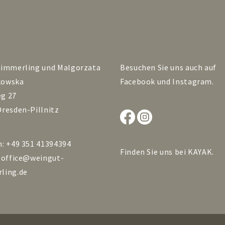
Zimmerling und Malgorzata
Besuchen Sie uns auch auf
kowska
Facebook
und
Instagram
.
g 27
Dresden-Pillnitz
n: +49 351 41394394
Finden Sie uns bei
KAYAK
.
:
office@weingut-
ling.de