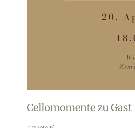
Cellomomente zu Gast
„Five Seasons“