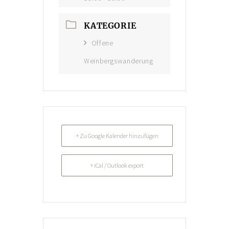
Konto-Details
KATEGORIE
Bestellungen
Offene
Versand & Lieferung
Weinbergswanderung
Zahlungsmöglichkeiten
Rückgabe & Umtausch
Widerrufsrecht
AGB
+ Zu Google Kalender hinzufügen
Datenschutzerklärung
+ iCal / Outlook export
VERANSTALTUNGEN/KONZERTE
Offene Weinbergs- und Kräuterwanderungen
individuell geplante Weinbergsführungen
Konzerte