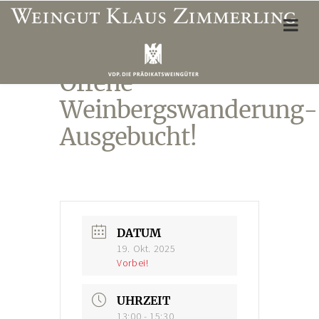
Offene
ÜBER UNS
Weinbergswanderung-
Weinbergslagen
Ausgebucht!
Unser Team
Öffnungszeiten Vinothek
Wegbeschreibung
Unterkünfte & Restaurants
DATUM
19. Okt. 2025
WEINSHOP
Vorbei!
Mein Konto
UHRZEIT
Adresse
13:00 - 15:30