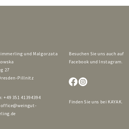
Zimmerling und Malgorzata
Besuchen Sie uns auch auf
kowska
Facebook
und
Instagram
.
g 27
Dresden-Pillnitz
n: +49 351 41394394
Finden Sie uns bei
KAYAK
.
:
office@weingut-
ling.de