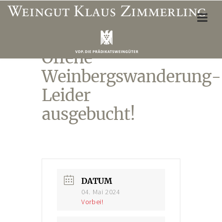
Offene
ÜBER UNS
Weinbergswanderung-
Weinbergslagen
Leider
Unser Team
ausgebucht!
Öffnungszeiten Vinothek
Wegbeschreibung
Unterkünfte & Restaurants
WEINSHOP
DATUM
04. Mai 2024
Mein Konto
Vorbei!
Adresse