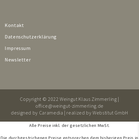
Kontakt
Datenschutzerklärung
Impressum
Newsletter
Copyright © 2022 Weingut Klaus Zimmerling |
office@weingut-zimmerling.de
designed by
Caramedia
| realized by
Webstitut GmbH
Alle Preise inkl. der gesetzlichen MwSt.
Die durchgestrichenen Preise entsprechen dem bisherigen Preis in