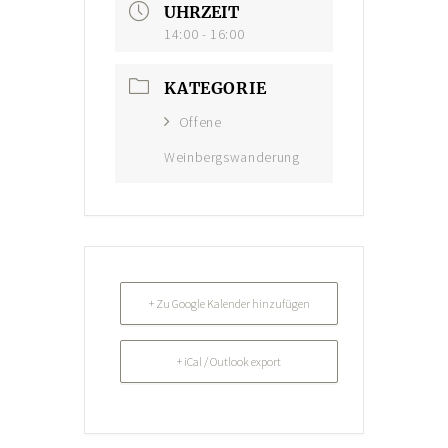
UHRZEIT
Konto-Details
14:00 - 16:00
Bestellungen
KATEGORIE
Versand & Lieferung
Offene
Zahlungsmöglichkeiten
Weinbergswanderung
Rückgabe & Umtausch
Widerrufsrecht
AGB
Datenschutzerklärung
+ Zu Google Kalender hinzufügen
VERANSTALTUNGEN/KONZERTE
+ iCal / Outlook export
Offene Weinbergs- und Kräuterwanderungen
individuell geplante Weinbergsführungen
Konzerte