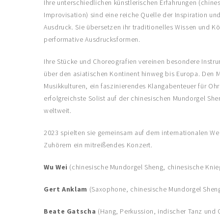
Ihre unterschiedlichen künstlerischen Erfahrungen (chine
Improvisation) sind eine reiche Quelle der Inspiration 
Ausdruck. Sie übersetzen ihr traditionelles Wissen und 
performative Ausdrucksformen.
Ihre Stücke und Choreografien vereinen besondere Inst
über den asiatischen Kontinent hinweg bis Europa. Den 
Musikkulturen, ein faszinierendes Klangabenteuer für Oh
erfolgreichste Solist auf der chinesischen Mundorgel She
weltweit.
2023 spielten sie gemeinsam auf dem internationalen Wel
Zuhörern ein mitreißendes Konzert.
Wu Wei
(chinesische Mundorgel Sheng, chinesische Knieg
Gert Anklam
(Saxophone, chinesische Mundorgel Shen
Beate Gatscha
(Hang, Perkussion, indischer Tanz und