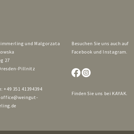
Zimmerling und Malgorzata
Besuchen Sie uns auch auf
kowska
Facebook
und
Instagram
.
g 27
Dresden-Pillnitz
n: +49 351 41394394
Finden Sie uns bei
KAYAK
.
:
office@weingut-
ling.de