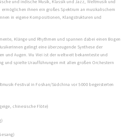
sische und indische Musik, Klassik und Jazz, Weltmusik und
und ermöglichen ihnen ein großes Spektrum an musikalischem
Können in eigene Kompositionen, Klangstrukturen und
rumente, Klänge und Rhythmen und spannen dabei einen Bogen
MusikerInnen gelingt eine überzeugende Synthese der
ren und Augen. Wu Wei ist der weltweit bekannteste und
ng und spielte Uraufführungen mit allen großen Orchestern
tmusik-Festival in Foshan/Südchina vor 5000 begeisterten
eige, chinesische Flöte)
g)
 Gesang)