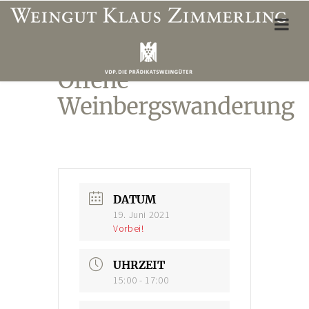
Offene
ÜBER UNS
Weinbergswanderung
Weinbergslagen
Unser Team
Öffnungszeiten Vinothek
Wegbeschreibung
DATUM
19. Juni 2021
Unterkünfte & Restaurants
Vorbei!
WEINSHOP
UHRZEIT
Mein Konto
15:00 - 17:00
Adresse