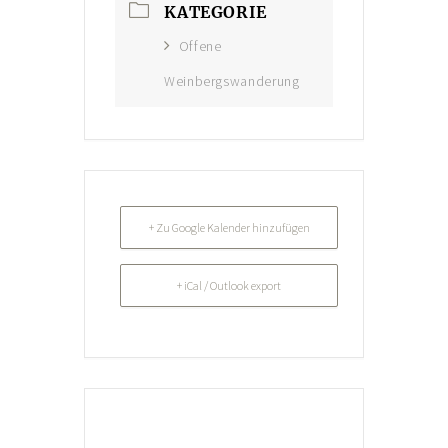
KATEGORIE
Konto-Details
Offene
Bestellungen
Weinbergswanderung
Versand & Lieferung
Zahlungsmöglichkeiten
Rückgabe & Umtausch
Widerrufsrecht
+ Zu Google Kalender hinzufügen
AGB
+ iCal / Outlook export
Datenschutzerklärung
VERANSTALTUNGEN/KONZERTE
Offene Weinbergs- und Kräuterwanderungen
individuell geplante Weinbergsführungen
Konzerte