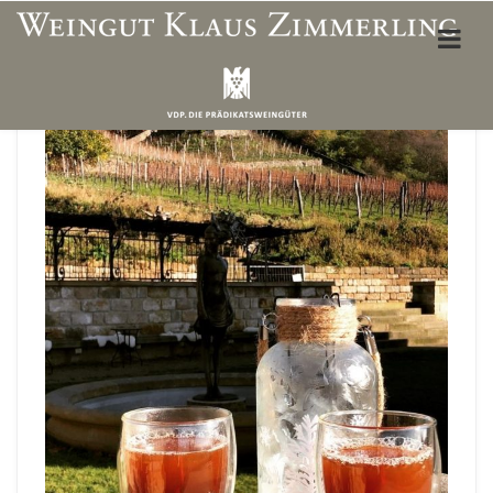
ÜBER UNS
Weinbergslagen
Unser Team
Öffnungszeiten Vinothek
Wegbeschreibung
Unterkünfte & Restaurants
WEINSHOP
Mein Konto
Adresse