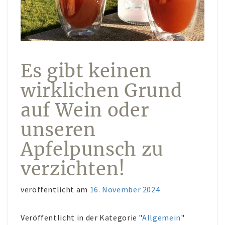
Konto-Details
Bestellungen
Versand & Lieferung
Es gibt keinen
Zahlungsmöglichkeiten
wirklichen Grund
Rückgabe & Umtausch
auf Wein oder
Widerrufsrecht
unseren
AGB
Apfelpunsch zu
Datenschutzerklärung
verzichten!
VERANSTALTUNGEN/KONZERTE
Offene Weinbergs- und Kräuterwanderungen
veröffentlicht am
16. November 2024
individuell geplante Weinbergsführungen
Veröffentlicht in der Kategorie "
Allgemein
"
Konzerte