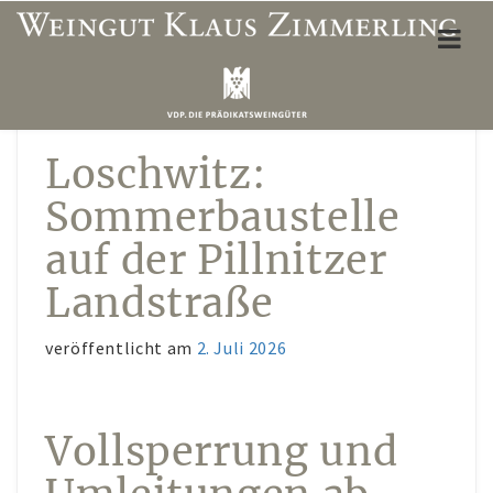
ÜBER UNS
Loschwitz:
Weinbergslagen
Sommerbaustelle
Unser Team
auf der Pillnitzer
Öffnungszeiten Vinothek
Landstraße
Wegbeschreibung
veröffentlicht am
2. Juli 2026
Unterkünfte & Restaurants
WEINSHOP
Vollsperrung und
Mein Konto
Adresse