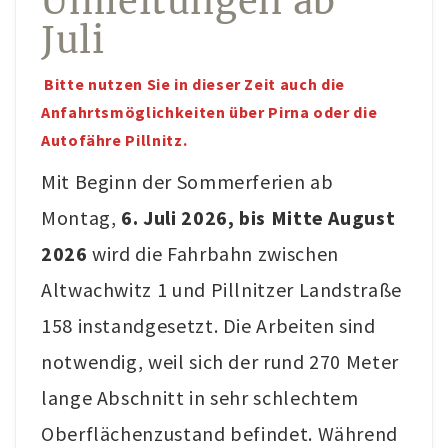
Umleitungen ab
Juli
Konto-Details
Bestellungen
Bitte nutzen Sie in dieser Zeit auch die
Versand & Lieferung
Anfahrtsmöglichkeiten über Pirna oder die
Autofähre Pillnitz.
Zahlungsmöglichkeiten
Mit Beginn der Sommerferien ab
Rückgabe & Umtausch
Montag,
6. Juli 2026, bis Mitte August
Widerrufsrecht
2026
wird die Fahrbahn zwischen
AGB
Altwachwitz 1 und Pillnitzer Landstraße
Datenschutzerklärung
158 instandgesetzt. Die Arbeiten sind
VERANSTALTUNGEN/KONZERTE
notwendig, weil sich der rund 270 Meter
Offene Weinbergs- und Kräuterwanderungen
lange Abschnitt in sehr schlechtem
individuell geplante Weinbergsführungen
Oberflächenzustand befindet. Während
Konzerte