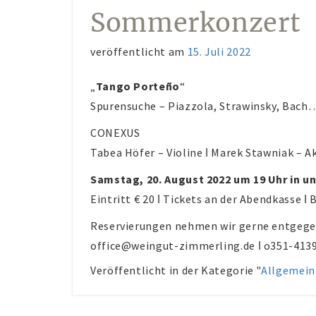
Sommerkonzert
veröffentlicht am
15. Juli 2022
„
Tango Porteño
“
Spurensuche – Piazzola, Strawinsky, Bac
CONEXUS
Tabea Höfer – Violine ǀ Marek Stawniak – 
Samstag, 20. August 2022 um 19 Uhr in u
Eintritt € 20 ǀ Tickets an der Abendkasse ǀ
Reservierungen nehmen wir gerne entgege
office@weingut-zimmerling.de ǀ o351-413
Veröffentlicht in der Kategorie "
Allgemein