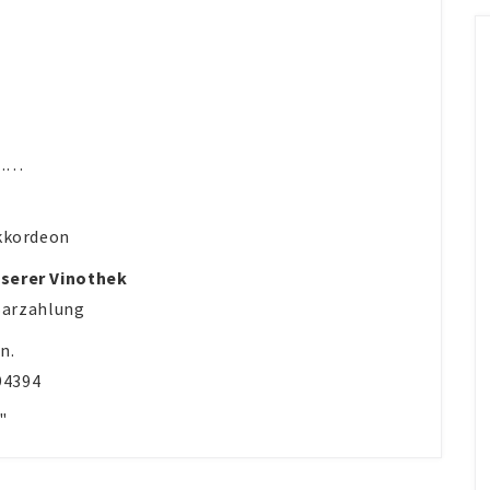
h……
Akkordeon
nserer Vinothek
 Barzahlung
n.
94394
"